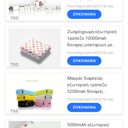
ΖΗΤΉΣΤΕ
τηλέφωνο
Price Negotiable MOQ:50 πακέτα
ΈΝΑ
ΕΠΙΚΟΙΝΩΝΊΑ
ΑΠΌΣΠΑΣΜΑ
Ζωηρόχρωμη εξωτερική
τράπεζα 10000mah
SITEMAP
δύναμης μπαταριών με
το διπλό λιμένα Usb για
Price Negotiable MOQ:50 πακέτα
Ipad
PRIVACY
ΕΠΙΚΟΙΝΩΝΊΑ
POLICY
Μακράς διαρκείας
εξωτερική τράπεζα
5200mah δύναμης
μπαταριών με το
Price Negotiable MOQ:50 πακέτα
οδηγημένο φως για το
ΕΠΙΚΟΙΝΩΝΊΑ
κινητό τηλέφωνο
5000mAh εξωτερική