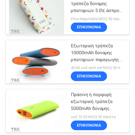
τράπεζα δύναμης
μπαταριών 5.0V, άσπρος
φορτιστής μπαταριών
Price Negotiable MOQ:50 πακέτα
έκτακτης ανάγκης
ΕΠΙΚΟΙΝΩΝΊΑ
Εξωτερική τράπεζα
10000mAh δύναμης
μπαταριών παραγωγής
USB για Iphone 5 4S
40-60 usd each set MOQ:50 πακέτα
ΕΠΙΚΟΙΝΩΝΊΑ
Πράσινη ή πορφυρή
εξωτερική τράπεζα
5000mAh δύναμης
μπαταριών για Iphone 5
usd 10-20 MOQ:50 πακέτα
4S
ΕΠΙΚΟΙΝΩΝΊΑ