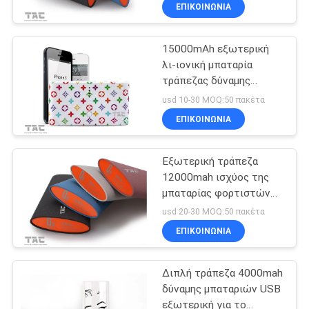
για Ipad
ΕΠΙΚΟΙΝΩΝΊΑ
ΠΟΙΟΤΙΚΌΣ
15000mAh εξωτερική
ΈΛΕΓΧΟΣ
λι-ιονική μπαταρία
τράπεζας δύναμης
ΜΑΣ
μπαταριών για τον
usd 10-30 MOQ:50 πακέτα
υπολογιστή ταμπλετών
ΕΛΆΤΕ
ΕΠΙΚΟΙΝΩΝΊΑ
ΣΕ
Εξωτερική τράπεζα
ΕΠΑΦΉ
12000mah ισχύος της
ΜΕ
μπαταρίας φορτιστών
USB για το τηλέφωνο
usd 20-30 MOQ:50 πακέτα
κυττάρων
ΕΙΔΉΣΕΙΣ
ΕΠΙΚΟΙΝΩΝΊΑ
Διπλή τράπεζα 4000mah
ΠΕΡΙΠΤΏΣΕΙΣ
δύναμης μπαταριών USB
εξωτερική για το