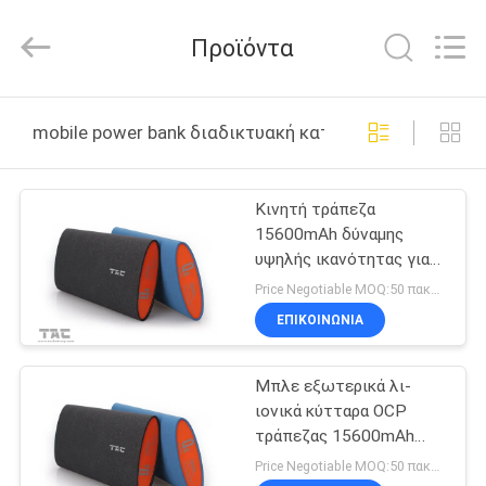
Zhou
Sunland
New
Προϊόντα
Energy
Technology
Co.,
Ltd..
All
ΣΠΊΤΙ
Rights
mobile power bank διαδικτυακή κατασκευή
Reserved.
ΠΡΟΪΌΝΤΑ
Κινητή τράπεζα
15600mAh δύναμης
ΒΊΝΤΕΟ
υψηλής ικανότητας για
Iphone 5/4S
Price Negotiable MOQ:50 πακέτα
ΠΕΡΊΠΟΥ
ΕΠΙΚΟΙΝΩΝΊΑ
ΕΜΕΊΣ
Μπλε εξωτερικά λι-
ιονικά κύτταρα OCP
ΓΎΡΟΣ
τράπεζας 15600mAh
ΕΡΓΟΣΤΑΣΊΩΝ
ισχύος της μπαταρίας
Price Negotiable MOQ:50 πακέτα