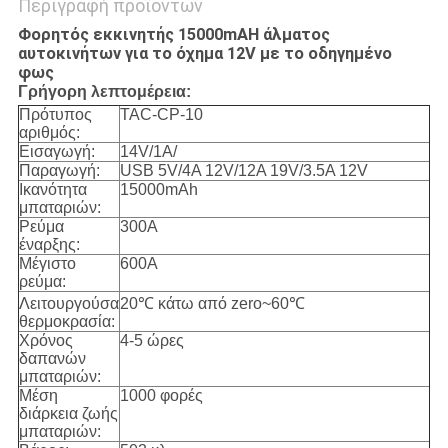
Περιγραφή προϊόντων
Φορητός εκκινητής 15000mAH άλματος
αυτοκινήτων για το όχημα 12V με το οδηγημένο
φως
Γρήγορη λεπτομέρεια:
Πρότυπος
TAC-CP-10
αριθμός:
Εισαγωγή:
14V/1A/
Παραγωγή:
USB 5V/4A 12V/12A 19V/3.5A 12V
Ικανότητα
15000mAh
μπαταριών:
Ρεύμα
300A
έναρξης:
Μέγιστο
600A
ρεύμα:
Λειτουργούσα
20℃ κάτω από zero~60℃
θερμοκρασία:
Χρόνος
4-5 ώρες
δαπανών
μπαταριών:
Μέση
1000 φορές
διάρκεια ζωής
μπαταριών: