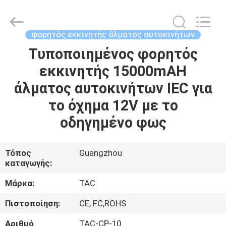
Zhou
Sunland
New
Energy
Technology
φορητός εκκινητής άλματος αυτοκινήτων
Co.,
Ltd..
All
Τυποποιημένος φορητός
ΣΠΊΤΙ
Rights
Reserved.
εκκινητής 15000mAH
ΠΡΟΪΌΝΤΑ
άλματος αυτοκινήτων IEC για
το όχημα 12V με το
ΒΊΝΤΕΟ
οδηγημένο φως
ΠΕΡΊΠΟΥ
Τόπος
Guangzhou
καταγωγής:
ΕΜΕΊΣ
Μάρκα:
TAC
ΓΎΡΟΣ
Πιστοποίηση:
CE, FC,ROHS
ΕΡΓΟΣΤΑΣΊΩΝ
Αριθμό
TAC-CP-10