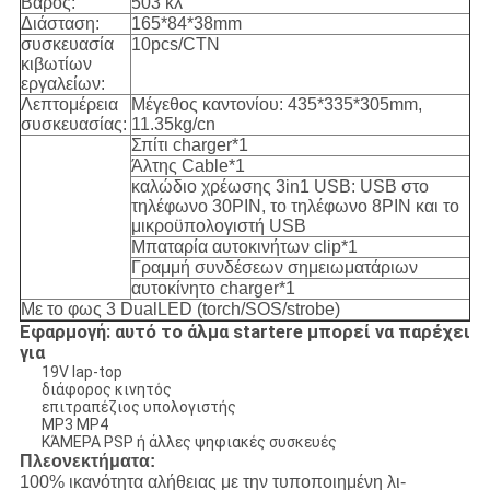
Βάρος:
503 κλ
Διάσταση:
165*84*38mm
συσκευασία
10pcs/CTN
κιβωτίων
εργαλείων:
Λεπτομέρεια
Μέγεθος καντονίου: 435*335*305mm,
συσκευασίας:
11.35kg/cn
Σπίτι charger*1
Άλτης Cable*1
καλώδιο χρέωσης 3in1 USB: USB στο
τηλέφωνο 30PIN, το τηλέφωνο 8PIN και το
μικροϋπολογιστή USB
Μπαταρία αυτοκινήτων clip*1
Γραμμή συνδέσεων σημειωματάριων
αυτοκίνητο charger*1
Με το φως 3 DualLED (torch/SOS/strobe)
Εφαρμογή: αυτό το άλμα startere μπορεί να παρέχει
για
19V lap-top
διάφορος κινητός
επιτραπέζιος υπολογιστής
MP3 MP4
ΚΆΜΕΡΑ PSP ή άλλες ψηφιακές συσκευές
Πλεονεκτήματα:
100% ικανότητα αλήθειας με την τυποποιημένη λι-