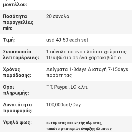
μοντέλου:
ΠΟΙΟΤΙΚΌΣ
Ποσότητα
20 σύνολο
ΈΛΕΓΧΟΣ
παραγγελίας
min:
Τιμή:
usd 40-50 each set
ΜΑΣ
ΕΛΆΤΕ
Συσκευασία
1 σύνολο σε ένα πλαίσιο χρώματος
λεπτομέρειες:
10 κιβώτιο σε ένα χαρτοκιβώτιο
ΣΕ
Χρόνος
Δείγματα 1-3days Διαταγή 7-15days
ΕΠΑΦΉ
παράδοσης:
ποσότητας
ΜΕ
Όροι
TT, Paypal, LC κ.λπ.
πληρωμής:
ΕΙΔΉΣΕΙΣ
Δυνατότητα
100,000set/Day
προσφοράς:
ΠΕΡΙΠΤΏΣΕΙΣ
Υψηλό φως:
,
αυτόματος εκκινητής άλματος
πακέτο μπαταριών έναρξης άλματος