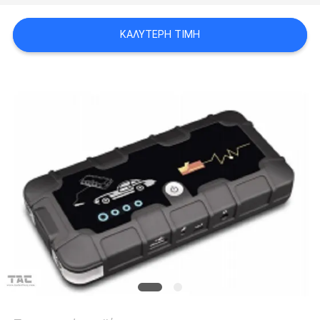
ΖΗΤΉΣΤΕ
ΈΝΑ
ΚΑΛΎΤΕΡΗ ΤΙΜΉ
ΑΠΌΣΠΑΣΜΑ
SITEMAP
PRIVACY
POLICY