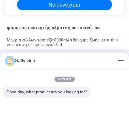
Να συνεχίσει
φορητός εκκινητής άλματος αυτοκινήτων
Μακριά κύκλων τράπεζα 8000mAh δύναμης ζωής ultra-thin
για το κινητό τηλέφωνο/iPad
Μίνι τράπεζα δύναμης μπαταριών τύπων 12v 29.6Wh
Sally Guo
εξωτερική, τράπεζα δύναμης λειτουργίας αλτών
αυτοκινήτων
Η γρήγορη μπαταρία λίθιου φόρτισης 3600mah ενεργοποίησε
6:29 AM
το Prismatic κύτταρο εκκινητών 12V Lifepo4 άλματος
αυτοκινήτων
Good day, what product are you looking for?
Λαϊκή κατηγορία
Όλα
Φορητό Σύστημα 
Ιόντων Λιθίου 
Ενεργειακής 
Κυλινδρική 