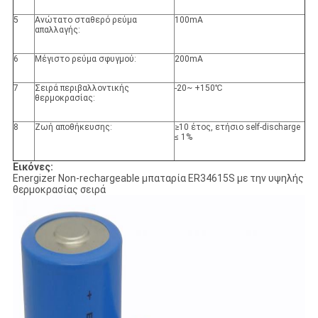
5
Ανώτατο σταθερό ρεύμα
100mA
απαλλαγής:
6
Μέγιστο ρεύμα σφυγμού:
200mA
7
Σειρά περιβαλλοντικής
-20~ +150℃
θερμοκρασίας:
8
Ζωή αποθήκευσης:
≥10 έτος, ετήσιο self-discharge
≤ 1%
Εικόνες:
Energizer Non-rechargeable μπαταρία ER34615S με την υψηλής
θερμοκρασίας σειρά