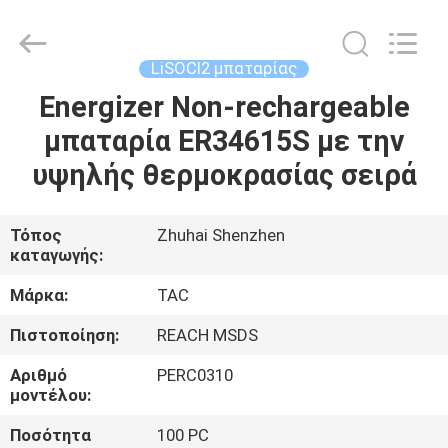
Zhou
Sunland
New
Energy
Technology
LiSOCl2 μπαταρίας
Co.,
Ltd..
All
Energizer Non-rechargeable
ΣΠΊΤΙ
Rights
Reserved.
μπαταρία ER34615S με την
ΠΡΟΪΌΝΤΑ
υψηλής θερμοκρασίας σειρά
ΒΊΝΤΕΟ
Τόπος
Zhuhai Shenzhen
καταγωγής:
ΠΕΡΊΠΟΥ
Μάρκα:
TAC
ΕΜΕΊΣ
Πιστοποίηση:
REACH MSDS
Αριθμό
PERC0310
ΓΎΡΟΣ
μοντέλου:
ΕΡΓΟΣΤΑΣΊΩΝ
Ποσότητα
100 PC