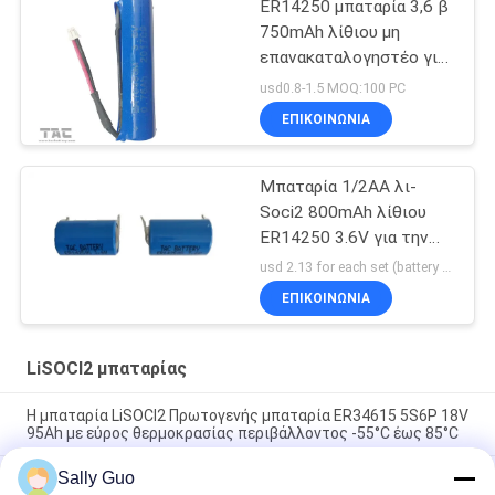
ER14250 μπαταρία 3,6 β
750mAh λίθιου μη
επανακαταλογηστέο για
την ηλεκτρονική
usd0.8-1.5 MOQ:100 PC
ετικέττα
ΕΠΙΚΟΙΝΩΝΊΑ
Μπαταρία 1/2AA λι-
Soci2 800mAh λίθιου
ER14250 3.6V για την
υψηλής θερμοκρασίας
usd 2.13 for each set (battery with tag) MOQ:100 PC
μπαταρία
ΕΠΙΚΟΙΝΩΝΊΑ
LiSOCl2 μπαταρίας
Η μπαταρία LiSOCl2 Πρωτογενής μπαταρία ER34615 5S6P 18V
95Ah με εύρος θερμοκρασίας περιβάλλοντος -55°C έως 85°C
Sally Guo
Μη επαναφορτιζόμενη μεγάλη θερμοκρασία 3.6V ER34615