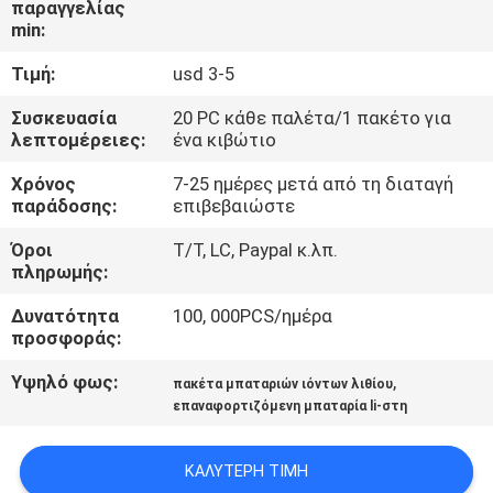
παραγγελίας
min:
ΠΟΙΟΤΙΚΌΣ
Τιμή:
usd 3-5
ΈΛΕΓΧΟΣ
Συσκευασία
20 PC κάθε παλέτα/1 πακέτο για
λεπτομέρειες:
ένα κιβώτιο
ΜΑΣ
Χρόνος
7-25 ημέρες μετά από τη διαταγή
ΕΛΆΤΕ
παράδοσης:
επιβεβαιώστε
ΣΕ
Όροι
T/T, LC, Paypal κ.λπ.
ΕΠΑΦΉ
πληρωμής:
ΜΕ
Δυνατότητα
100, 000PCS/ημέρα
προσφοράς:
ΕΙΔΉΣΕΙΣ
Υψηλό φως:
,
πακέτα μπαταριών ιόντων λιθίου
επαναφορτιζόμενη μπαταρία li-στη
ΠΕΡΙΠΤΏΣΕΙΣ
ΚΑΛΎΤΕΡΗ ΤΙΜΉ