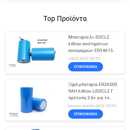
Top Προϊόντα
Μπαταρία λι-SOCL2
λίθιου συστημάτων
συναγερμών ER34615
19Ah 3.6v
USD20 MOQ:100 PC
ΕΠΙΚΟΙΝΩΝΊΑ
Ξηρά μπαταρία ER26500
9AH λίθιου LiSOCL2 Γ
πρότυπη 3.6v για το
αμπερόμετρο
base on quantity MOQ:100 PC
υδρομέτρων
ΕΠΙΚΟΙΝΩΝΊΑ