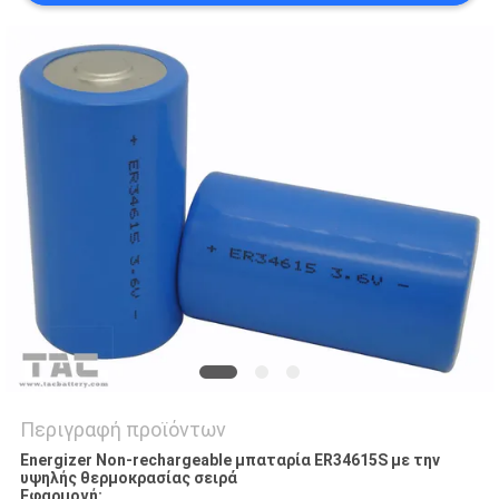
ΖΗΤΉΣΤΕ
ΈΝΑ
ΑΠΌΣΠΑΣΜΑ
SITEMAP
PRIVACY
POLICY
Περιγραφή προϊόντων
Energizer Non-rechargeable μπαταρία ER34615S με την
υψηλής θερμοκρασίας σειρά
Εφαρμογή: