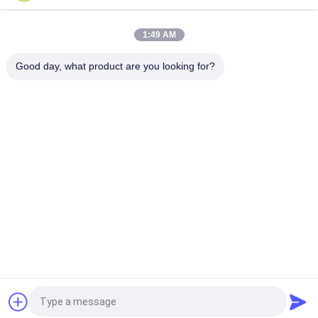
19000mAh μπαταρία LiSOCl2 για έξυπνο κλειδί ποδηλάτου
πόλης
1:49 AM
Μη - επαναφορτιζόμενη μπαταρία 3.6V LiSOCL2 ER26500 9AH
με σύνδεσμο JST για εξοπλισμό αποτροπής κουνουπιών
Good day, what product are you looking for?
Λαϊκή κατηγορία
Όλα
Φορητό Σύστημα 
Ιόντων Λιθίου 
Ενεργειακής 
Κυλινδρική 
Αποθήκευσης
Μπαταρία
3.2V LiFePO4 
Li-Mn Μπαταρίας
Μπαταρίας
Μπαταριών Ιόντων 
LiSOCl2 Μπαταρίας
Λιθίου Πολυμερές
Πακέτο Μπαταριών 
Σύστημα 
Του 12V LiFePO4
Αποθήκευσης 
Ηλιακής Ενέργειας
Αίτηση κράτησης