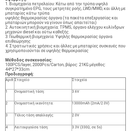
1. Βιομηχανία πετρελαίου: Κάτω από την τρύπα υψηλό
συγκρατημένο EPG, τους μετρητές ροής, LWD/MWD, και άλλη με
μπαταρίες κάτω τρύπα
υψηλής θερμοκρασίας όργανα (τα πακέτα επεξεργασίας και
μπαταριών μπορούν να γίνουν όπως απαιτείται)
2. Αυτοκινητική βιομηχανία: TPMS, όργανο ελέγχου κυλίνδρων
μηχανών diesel και ούτω καθεξής.
3. Γεωθερμική βιομηχανία: Υψηλής θερμοκρασίας όργανα
επιθεώρησης
4. Στρατιωτικές χρήσεις και άλλες με μπαταρίες συσκευές που
χρησιμοποιούνται σε υψηλής θερμοκρασίας
Μέθοδος συσκευασίας:
100PCS/layer, 2000Pcs/Carton, βάρος: 21KG μέγεθος:
44*27*33cm
Προδιαγραφή:
Αριθ.
Στοιχείο
Στοιχεία
1
Ονομαστική τάση:
3.6V
2
Ονομαστική ικανότητα:
13000mAh (2mA/2.0V)
3
Τέλος-τάση απαλλαγής:
2.0V
4
Λειτουργούσα τάση:
3.3V (330Ω, σε 5s)