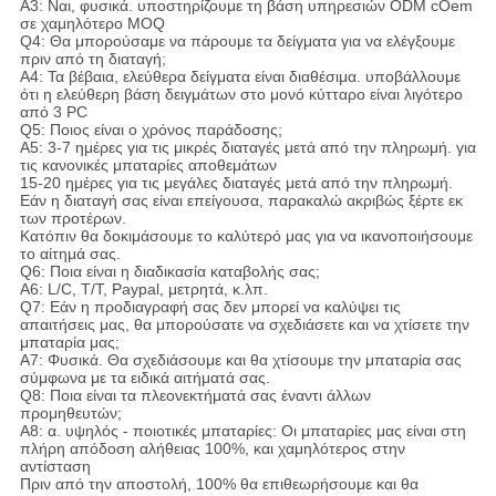
A3: Ναι, φυσικά. υποστηρίζουμε τη βάση υπηρεσιών ODM cOem
σε χαμηλότερο MOQ
Q4: Θα μπορούσαμε να πάρουμε τα δείγματα για να ελέγξουμε
πριν από τη διαταγή;
A4: Τα βέβαια, ελεύθερα δείγματα είναι διαθέσιμα. υποβάλλουμε
ότι η ελεύθερη βάση δειγμάτων στο μονό κύτταρο είναι λιγότερο
από 3 PC
Q5: Ποιος είναι ο χρόνος παράδοσης;
A5: 3-7 ημέρες για τις μικρές διαταγές μετά από την πληρωμή. για
τις κανονικές μπαταρίες αποθεμάτων
15-20 ημέρες για τις μεγάλες διαταγές μετά από την πληρωμή.
Εάν η διαταγή σας είναι επείγουσα, παρακαλώ ακριβώς ξέρτε εκ
των προτέρων.
Κατόπιν θα δοκιμάσουμε το καλύτερό μας για να ικανοποιήσουμε
το αίτημά σας.
Q6: Ποια είναι η διαδικασία καταβολής σας;
A6: L/C, T/T, Paypal, μετρητά, κ.λπ.
Q7: Εάν η προδιαγραφή σας δεν μπορεί να καλύψει τις
απαιτήσεις μας, θα μπορούσατε να σχεδιάσετε και να χτίσετε την
μπαταρία μας;
A7: Φυσικά. Θα σχεδιάσουμε και θα χτίσουμε την μπαταρία σας
σύμφωνα με τα ειδικά αιτήματά σας.
Q8: Ποια είναι τα πλεονεκτήματά σας έναντι άλλων
προμηθευτών;
A8: α. υψηλός - ποιοτικές μπαταρίες: Οι μπαταρίες μας είναι στη
πλήρη απόδοση αλήθειας 100%, και χαμηλότερος στην
αντίσταση
Πριν από την αποστολή, 100% θα επιθεωρήσουμε και θα