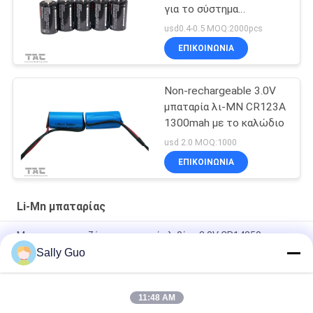
για το σύστημα
ασφαλείας ΠΣΤ
usd0.4-0.5 MOQ:2000pcs
ΕΠΙΚΟΙΝΩΝΊΑ
Non-rechargeable 3.0V
μπαταρία λι-ΜΝ CR123A
1300mah με το καλώδιο
usd 2.0 MOQ:1000
ΕΠΙΚΟΙΝΩΝΊΑ
Li-Mn μπαταρίας
Μη επαναφορτιζόμενη μπαταρία λιθίου 3.0V CR14250
800mAh με καρτέλες
Sally Guo
Έξυπνη εγχώρια 3000mAh 3.0V CR17505 μπαταρία λι-MnO2
11:48 AM
CR14505 AA λι-Mno2 έξυπνο σπίτι κυττάρων μπαταριών