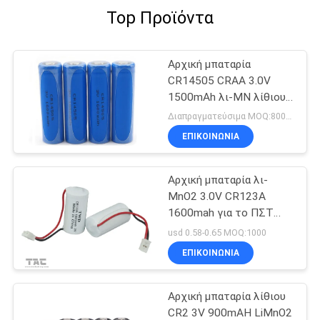
Top Προϊόντα
Αρχική μπαταρία
CR14505 CRAA 3.0V
1500mAh λι-ΜΝ λίθιου
για τους μετρητές
Διαπραγματεύσιμα MOQ:800PCS
χρησιμότητας,
ΕΠΙΚΟΙΝΩΝΊΑ
ντουλάπια πορτών
Αρχική μπαταρία λι-
MnO2 3.0V CR123A
1600mah για το ΠΣΤ
που ακολουθεί
usd 0.58-0.65 MOQ:1000
ηλεκτρικό Mater
ΕΠΙΚΟΙΝΩΝΊΑ
Αρχική μπαταρία λίθιου
CR2 3V 900mAH LiMnO2