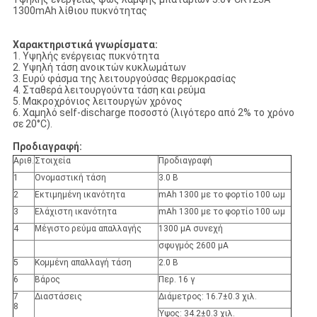
1300mAh λίθιου πυκνότητας
Χαρακτηριστικά γνωρίσματα:
1. Υψηλής ενέργειας πυκνότητα
2. Υψηλή τάση ανοικτών κυκλωμάτων
3. Ευρύ φάσμα της λειτουργούσας θερμοκρασίας
4. Σταθερά λειτουργούντα τάση και ρεύμα
5. Μακροχρόνιος λειτουργών χρόνος
6. Χαμηλό self-discharge ποσοστό (λιγότερο από 2% το χρόνο
σε 20°C).
Προδιαγραφή:
Αριθ.
Στοιχεία
Προδιαγραφή
1
Ονομαστική τάση
3.0 Β
2
Εκτιμημένη ικανότητα
mAh 1300 με το φορτίο 100 ωμ
3
Ελάχιστη ικανότητα
mAh 1300 με το φορτίο 100 ωμ
4
Μέγιστο ρεύμα απαλλαγής
1300 μΑ συνεχή
σφυγμός 2600 μΑ
5
Κομμένη απαλλαγή τάση
2.0 Β
6
Βάρος
Περ. 16 γ
7
Διαστάσεις
Διάμετρος: 16.7±0.3 χιλ.
8
Ύψος: 34.2±0.3 χιλ.