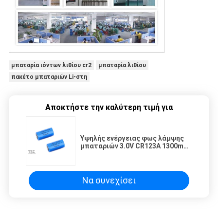
μπαταρία ιόντων λιθίου cr2
μπαταρία λιθίου
πακέτο μπαταριών Li-στη
Αποκτήστε την καλύτερη τιμή για
Υψηλής ενέργειας φως λάμψης
μπαταριών 3.0V CR123A 1300mAh
λίθιου πυκνότητας
Να συνεχίσει