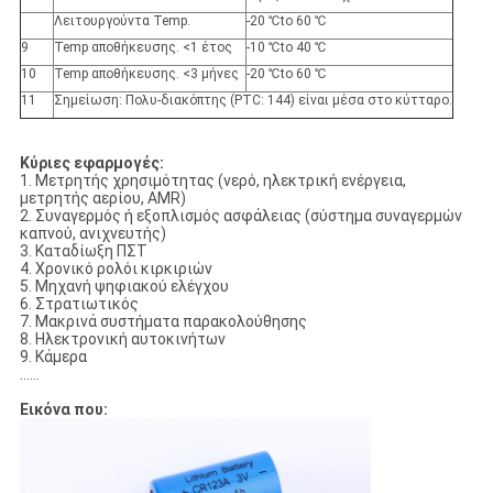
Λειτουργούντα Temp.
-20 ℃to 60 ℃
9
Temp αποθήκευσης. <1 έτος
-10 ℃to 40 ℃
10
Temp αποθήκευσης. <3 μήνες
-20 ℃to 60 ℃
11
Σημείωση: Πολυ-διακόπτης (PTC: 144) είναι μέσα στο κύτταρο.
Κύριες εφαρμογές:
1. Μετρητής χρησιμότητας (νερό, ηλεκτρική ενέργεια,
μετρητής αερίου, AMR)
2. Συναγερμός ή εξοπλισμός ασφάλειας (σύστημα συναγερμών
καπνού, ανιχνευτής)
3. Καταδίωξη ΠΣΤ
4. Χρονικό ρολόι κιρκιριών
5. Μηχανή ψηφιακού ελέγχου
6. Στρατιωτικός
7. Μακρινά συστήματα παρακολούθησης
8. Ηλεκτρονική αυτοκινήτων
9. Κάμερα
……
Εικόνα που: