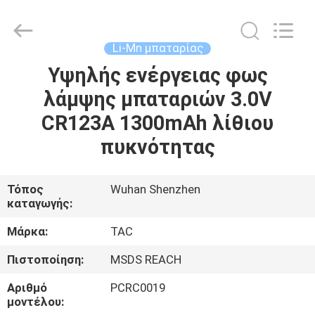
Zhou
Sunland
New
Energy
Technology
Li-Mn μπαταρίας
Co.,
Ltd..
All
Υψηλής ενέργειας φως
ΣΠΊΤΙ
Rights
Reserved.
λάμψης μπαταριών 3.0V
ΠΡΟΪΌΝΤΑ
CR123A 1300mAh λίθιου
πυκνότητας
ΒΊΝΤΕΟ
Τόπος
Wuhan Shenzhen
καταγωγής:
ΠΕΡΊΠΟΥ
ΕΜΕΊΣ
Μάρκα:
TAC
Πιστοποίηση:
MSDS REACH
ΓΎΡΟΣ
Αριθμό
PCRC0019
ΕΡΓΟΣΤΑΣΊΩΝ
μοντέλου: