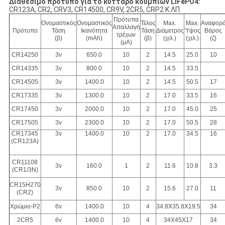
Διαθέσιμο πρότυπο για το κύτταρο κουμπιών LIFePO4:
CR123A, CR2, CRV3, CR14500, CR9V, 2CR5, CRP2 Κ.ΛΠ.
Πρότυπα
Ονομαστικός
Ονομαστικός
Τέλος
Max.
Max.
Αναφορ
Απαλλαγή
Πρότυπο
Τάση
Ικανότητα
Τάση
Διάμετρος
Ύψος
Βάρος
τρέχων
(β)
(mAh)
(β)
(χιλ.)
(χιλ.)
(ζ)
(μΑ)
CR14250
3v
650.0
10
2
14.5
25.0
10
CR14335
3v
800.0
10
2
14.5
33.5
CR14505
3v
1400.0
10
2
14.5
50.5
17
CR17335
3v
1300.0
10
2
17.0
33.5
16
CR17450
3v
2000.0
10
2
17.0
45.0
25
CR17505
3v
2300.0
10
2
17.0
50.5
28
CR17345
3v
1400.0
10
2
17.0
34.5
16
(CR123A)
CR11108
3v
160.0
1
2
11.6
10.8
3.3
(CR1/3N)
CR15H270
3v
850.0
10
2
15.6
27.0
11
(CR2)
Χρώμιο-P2
6v
1400.0
10
4
34.8X35.8X19.5
34
2CR5
6v
1400.0
10
4
34X45X17
34