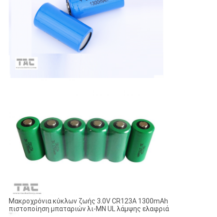
Μακροχρόνια κύκλων ζωής 3.0V CR123A 1300mAh
πιστοποίηση μπαταριών λι-ΜΝ UL λάμψης ελαφριά