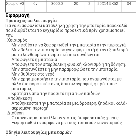
Χρώμιο-V3
6v
3000.0
20
2
29X14.5X52
34
Εφαρμογή
Προσοχές σε λειτουργία
Για να εξασφαλίσει κατάλληλη χρήση την μπαταρία παρακαλώ
που διαβάζεται το εγχειρίδιο προσεκτικά πρίν χρησιμοποιεί
την.
. Χειρισμός
Μην εκθέστε, να ξεφορτωθεί την μπαταρία στην πυρκαγιά.
Μην βάλτε την μπαταρία σε έναν φορτιστή ή τον εξοπλισμό
με τα λανθασμένα τερματικά που συνδέονται.
Αποφύγετε η μπαταρία
Αποφύγετε τον υπερβολική φυσική κλονισμό ή τη δόνηση.
Μην αποσυνθέστε ή μην παραμορφώστε την μπαταρία.
Μην βυθίστε στο νερό.
Μην χρησιμοποιήστε την μπαταρία που αναμιγνύεται με
άλλο διαφορετικό κάνει, δακτυλογραφεί, ή πρότυπες
μπαταρίες.
Κρατήστε από την προσιτότητα των παιδιών.
.
Αποθήκευση
Αποθηκεύστε την μπαταρία σε μια δροσερή, ξηρά και καλά-
αερισμένη περιοχή.
. Διάθεση
Οι κανονισμοί ποικίλλουν για τις διαφορετικές χώρες.
Ξεφορτωθείτε σύμφωνα με τους τοπικούς κανονισμούς.
Οδηγία λειτουργίας μπαταριών