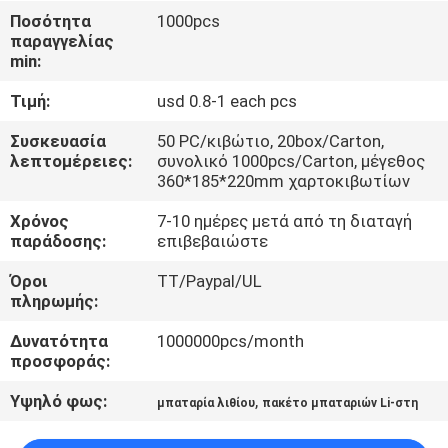
Ποσότητα
1000pcs
ΠΟΙΟΤΙΚΌΣ
παραγγελίας
min:
ΈΛΕΓΧΟΣ
Τιμή:
usd 0.8-1 each pcs
ΜΑΣ
Συσκευασία
50 PC/κιβώτιο, 20box/Carton,
λεπτομέρειες:
συνολικό 1000pcs/Carton, μέγεθος
ΕΛΆΤΕ
360*185*220mm χαρτοκιβωτίων
ΣΕ
Χρόνος
7-10 ημέρες μετά από τη διαταγή
ΕΠΑΦΉ
παράδοσης:
επιβεβαιώστε
ΜΕ
Όροι
TT/Paypal/UL
πληρωμής:
ΕΙΔΉΣΕΙΣ
Δυνατότητα
1000000pcs/month
προσφοράς:
ΠΕΡΙΠΤΏΣΕΙΣ
Υψηλό φως:
,
μπαταρία λιθίου
πακέτο μπαταριών Li-στη