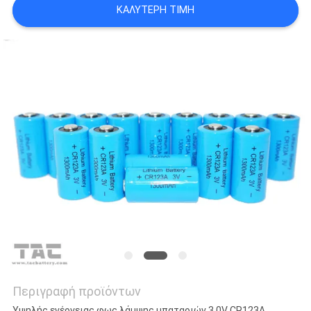
ΖΗΤΉΣΤΕ
ΚΑΛΎΤΕΡΗ ΤΙΜΉ
ΈΝΑ
ΑΠΌΣΠΑΣΜΑ
SITEMAP
PRIVACY
POLICY
Περιγραφή προϊόντων
Υψηλής ενέργειας φως λάμψης μπαταριών 3.0V CR123A