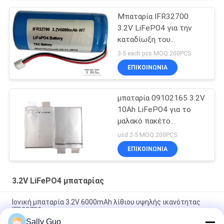
Μπαταρία IFR32700
3.2V LiFePO4 για την
καταδίωξη του
εξοπλισμού και του
3-5 each pcs MOQ:200PCS
ηλιακού ηλεκτρικού
ΕΠΙΚΟΙΝΩΝΊΑ
φράκτη
μπαταρία 09102165 3.2V
10Ah LiFePO4 για το
μαλακό πακέτο
σακουλών μπαταριών
usd 2-5 MOQ:200PCS
σταθμών δαπανών
ΕΠΙΚΟΙΝΩΝΊΑ
3.2V LiFePO4 μπαταρίας
Ιονική μπαταρία 3.2V 6000mAh λίθιου υψηλής ικανότητας
IFR32700
Sally Guo