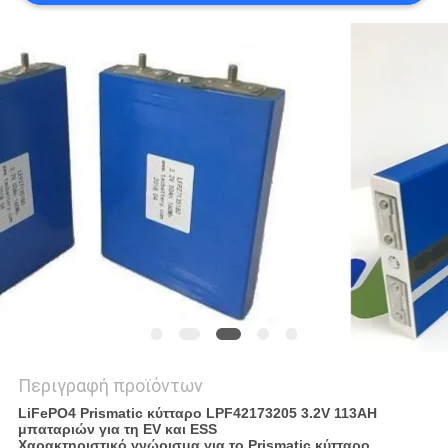
ΖΗΤΉΣΤΕ
ΈΝΑ
ΑΠΌΣΠΑΣΜΑ
SITEMAP
PRIVACY
POLICY
Περιγραφή προϊόντων
LiFePO4 Prismatic κύτταρο LPF42173205 3.2V 113AH
μπαταριών για τη EV και ESS
Χαρακτηριστικό γνώρισμα για το Prismatic κύτταρο