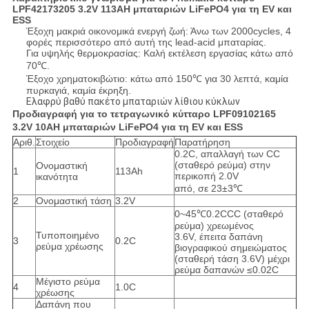
LPF42173205 3.2V 113AH μπαταριών LiFePO4 για τη EV και
ESS
Έξοχη μακριά οικονομικά ενεργή ζωή: Άνω των 2000cycles, 4
φορές περισσότερο από αυτή της lead-acid μπαταρίας.
Για υψηλής θερμοκρασίας: Καλή εκτέλεση εργασίας κάτω από
70℃.
Έξοχο χρηματοκιβώτιο: κάτω από 150℃ για 30 λεπτά, καμία
πυρκαγιά, καμία έκρηξη.
Ελαφρύ βαθύ πακέτο μπαταριών λίθιου κύκλων
Προδιαγραφή για το τετραγωνικό κύτταρο LPF09102165
3.2V 10AH μπαταριών LiFePO4 για τη EV και ESS
Αριθ.
Στοιχείο
Προδιαγραφή
Παρατήρηση
0.2C, απαλλαγή των CC
(σταθερό ρεύμα) στην
Ονομαστική
1
113Ah
περικοπή 2.0V
ικανότητα
από, σε 23±3℃
2
Ονομαστική τάση
3.2V
0~45℃0.2CCC (σταθερό
ρεύμα) χρεωμένος
Τυποποιημένο
3.6V, έπειτα δαπάνη
3
0.2C
ρεύμα χρέωσης
βιογραφικού σημειώματος
(σταθερή τάση 3.6V) μέχρι
ρεύμα δαπανών ≤0.02C
Μέγιστο ρεύμα
4
1.0C
χρέωσης
Δαπάνη που