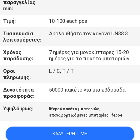
παραγγελίας
min:
ΠΟΙΟΤΙΚΌΣ
Τιμή:
10-100 each pcs
ΈΛΕΓΧΟΣ
Συσκευασία
Ακολουθήστε τον κανόνα UN38.3
λεπτομέρειες:
ΜΑΣ
Χρόνος
7 ημέρες για μονοκύτταρες 15-20
ΕΛΆΤΕ
παράδοσης:
ημέρες για το πακέτο μπαταριών
ΣΕ
Όροι
L / C, T / T
ΕΠΑΦΉ
πληρωμής:
ΜΕ
Δυνατότητα
50000 πακέτο για μια εβδομάδα
προσφοράς:
ΕΙΔΉΣΕΙΣ
Υψηλό φως:
,
lifepo4 πακέτο μπαταριών
επαναφορτιζόμενες μπαταρίες lifepo4
ΠΕΡΙΠΤΏΣΕΙΣ
ΚΑΛΎΤΕΡΗ ΤΙΜΉ