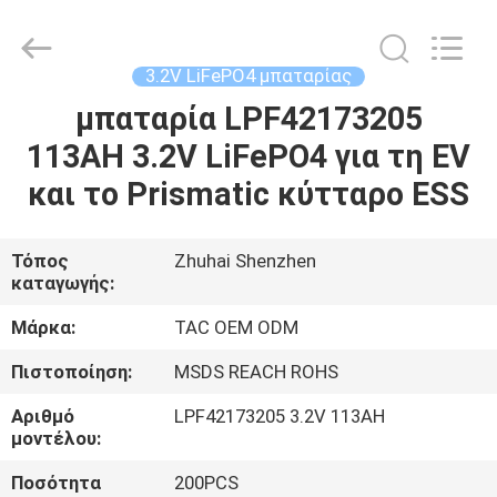
Zhou
Sunland
New
Energy
Technology
3.2V LiFePO4 μπαταρίας
Co.,
Ltd..
All
μπαταρία LPF42173205
ΣΠΊΤΙ
Rights
Reserved.
113AH 3.2V LiFePO4 για τη EV
ΠΡΟΪΌΝΤΑ
και το Prismatic κύτταρο ESS
ΒΊΝΤΕΟ
Τόπος
Zhuhai Shenzhen
καταγωγής:
ΠΕΡΊΠΟΥ
Μάρκα:
TAC OEM ODM
ΕΜΕΊΣ
Πιστοποίηση:
MSDS REACH ROHS
Αριθμό
LPF42173205 3.2V 113AH
ΓΎΡΟΣ
μοντέλου:
ΕΡΓΟΣΤΑΣΊΩΝ
Ποσότητα
200PCS