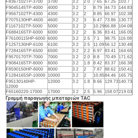
F8367102TP-3700
3700
3.2
2.0
7.65
67.25
103.7
F9045145TP-4000
4000
3.2
2
8.79
44.73
144.83
F9567102TP-4300
4300
3.2
2
8.85
66.97
102.38
F7075130HP-4600
4600
3.2
3
6.47
73.86
130.77
F1167102TP-5000
5000
3.2
2
10.29
66.88
104.08
F6884165TP-6000
6000
3.2
2
6.36
83.41
166.05
F76100115HP-6000
6000
3.2
2.5
7.1
98.75
116.08
F1257130HP-6100
6100
3.2
2.5
11.09
56.12
130.48
F7284165TP-6500
6500
3.2
2.2
6.97
83.41
164.65
F9570170TP-7000
7000
3.2
2.0
8.8
70.49
171.62
F9084165TP-8000
8000
3.2
1.8
8.42
83.37
166.38
F8590150HP-8000
8000
3.2
2
7.87
88.62
150.41
F1284165SP-10000
10000
3.2
2
10.85
84.46
165.75
F95130140HP-
12000
3.2
1.8
8.66
129.73
140.73
12000
F65160220-17000
17000
3.2
2.5
5.96
158.07
219.03
Γραμμή παραγωγής μπαταριών TAC