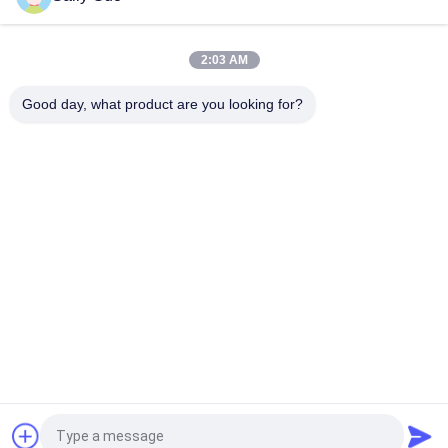
Πακέτο μπαταριών IFR32140 2S1P 6.4V 15AH 3.2V LiFePO4 για
ηλεκτρικό ηλιακό περίφραξης που τροφοδοτείται
2:03 AM
μπαταρία LPF42173205 113AH 3.2V LiFePO4 για τη EV και το
Prismatic κύτταρο ESS
Good day, what product are you looking for?
Λαϊκή κατηγορία
Όλα
Φορητό Σύστημα 
Ιόντων Λιθίου 
Ενεργειακής 
Κυλινδρική 
Αποθήκευσης
Μπαταρία
3.2V LiFePO4 
Li-Mn Μπαταρίας
Μπαταρίας
Μπαταριών Ιόντων 
LiSOCl2 Μπαταρίας
Λιθίου Πολυμερές
Πακέτο Μπαταριών 
Σύστημα 
Του 12V LiFePO4
Αποθήκευσης 
Ηλιακής Ενέργειας
Αίτηση κράτησης