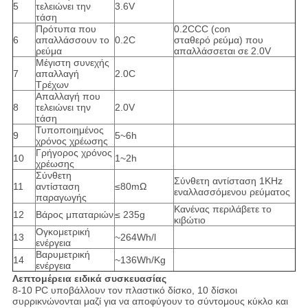
5
τελειώνει την
3.6V
τάση
Πρότυπα που
0.2CCC (con
6
απαλλάσσουν το
0.2C
σταθερό ρεύμα) που
ρεύμα
απαλλάσσεται σε 2.0V
Μέγιστη συνεχής
7
απαλλαγή
2.0C
Τρέχων
Απαλλαγή που
8
τελειώνει την
2.0V
τάση
Τυποποιημένος
9
5~6h
χρόνος χρέωσης
Γρήγορος χρόνος
10
1~2h
χρέωσης
Σύνθετη
Σύνθετη αντίσταση 1KHz
11
αντίσταση
≤80mΩ
εναλλασσόμενου ρεύματος
παραγωγής
Κανένας περιλάβετε το
12
Βάρος μπαταριών
≤ 235g
κιβώτιο
Ογκομετρική
13
~264Wh/l
ενέργεια
Βαρυμετρική
14
~136Wh/Kg
ενέργεια
Λεπτομέρεια ειδικά συσκευασίας
8-10 PC υποβάλλουν τον πλαστικό δίσκο, 10 δίσκοι
συρρικνώνονται μαζί για να αποφύγουν το σύντομους κύκλο και