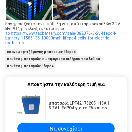
Εάν χρειάζεστε την επιδίωξη για το κύτταρο σακουλών 3.2V
liFePO4, pls ελέγξτε κατωτέρω
το https://www.tacbattery.com/sale-382076-3-2v-lifepo4-
battery-11585135-10000mah-lifepo4-cells-for-electric-
motor.html
επαναφορτιζόμενες μπαταρίες lifepo4
πακέτο μπαταριών φωσφορικού σιδήρου του λιθίου
πακέτο μπαταριών lifepo4
Αποκτήστε την καλύτερη τιμή για
μπαταρία LPF42173205 113AH
3.2V LiFePO4 για τη EV και το
Prismatic κύτταρο ESS
Να συνεχίσει