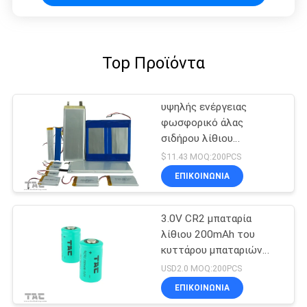
Top Προϊόντα
υψηλής ενέργειας
φωσφορικό άλας
σιδήρου λίθιου
πυκνότητας
$11.43 MOQ:200PCS
11585135Fe 10Ah
ΕΠΙΚΟΙΝΩΝΊΑ
μπαταριών 3.2V LifeP04
3.0V CR2 μπαταρία
λίθιου 200mAh του
κυττάρου μπαταριών
LiFePO4 για τη
USD2.0 MOQ:200PCS
μεσημβρινή μάνδρα
ΕΠΙΚΟΙΝΩΝΊΑ