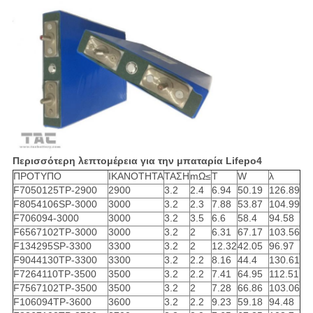
Περισσότερη λεπτομέρεια για την μπαταρία Lifepo4
ΠΡΟΤΥΠΟ
ΙΚΑΝΟΤΗΤΑ
ΤΑΣΗ
mΩ≤
Τ
W
λ
F7050125TP-2900
2900
3.2
2.4
6.94
50.19
126.89
F8054106SP-3000
3000
3.2
2.3
7.88
53.87
104.99
F706094-3000
3000
3.2
3.5
6.6
58.4
94.58
F6567102TP-3000
3000
3.2
2
6.31
67.17
103.56
F134295SP-3300
3300
3.2
2
12.32
42.05
96.97
F9044130TP-3300
3300
3.2
2.2
8.16
44.4
130.61
F7264110TP-3500
3500
3.2
2.2
7.41
64.95
112.51
F7567102TP-3500
3500
3.2
2
7.28
66.86
103.06
F106094TP-3600
3600
3.2
2.2
9.23
59.18
94.48