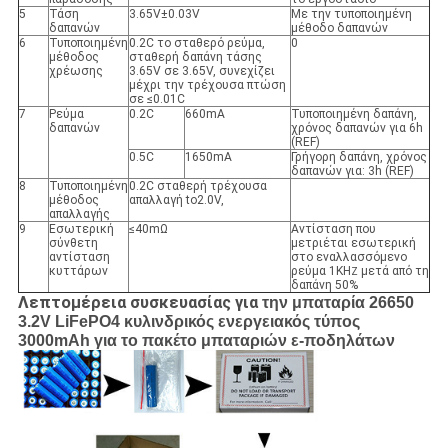
5
Τάση
3.65V±0.03V
Με την τυποποιημένη
δαπανών
μέθοδο δαπανών
6
Τυποποιημένη
0.2C το σταθερό ρεύμα,
0
μέθοδος
σταθερή δαπάνη τάσης
χρέωσης
3.65V σε 3.65V, συνεχίζει
μέχρι την τρέχουσα πτώση
σε ≤0.01C
7
Ρεύμα
0.2C
660mA
Τυποποιημένη δαπάνη,
δαπανών
χρόνος δαπανών για 6h
(REF)
0.5C
1650mA
Γρήγορη δαπάνη, χρόνος
δαπανών για: 3h (REF)
8
Τυποποιημένη
0.2C σταθερή τρέχουσα
μέθοδος
απαλλαγή to2.0V,
απαλλαγής
9
Εσωτερική
≤40mΩ
Αντίσταση που
σύνθετη
μετριέται εσωτερική
αντίσταση
στο εναλλασσόμενο
κυττάρων
ρεύμα 1KH
μετά από τη
Ζ
δαπάνη 50%
Λεπτομέρεια συσκευασίας για
την μπαταρία 26650
3.2V LiFePO4 κυλινδρικός ενεργειακός τύπος
3000mAh για το πακέτο μπαταριών ε-ποδηλάτων