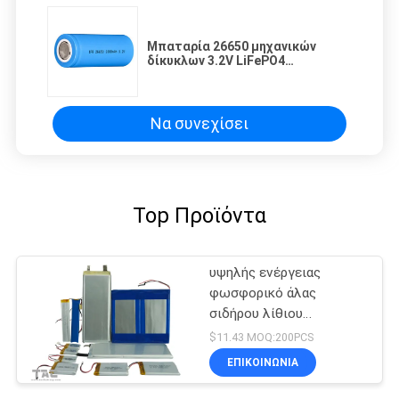
Μπαταρία 26650 μηχανικών
δίκυκλων 3.2V LiFePO4
κυλινδρικός ενεργειακός τύπος
3000mAh
Να συνεχίσει
Top Προϊόντα
υψηλής ενέργειας
φωσφορικό άλας
σιδήρου λίθιου
πυκνότητας
$11.43 MOQ:200PCS
11585135Fe 10Ah
ΕΠΙΚΟΙΝΩΝΊΑ
μπαταριών 3.2V LifeP04