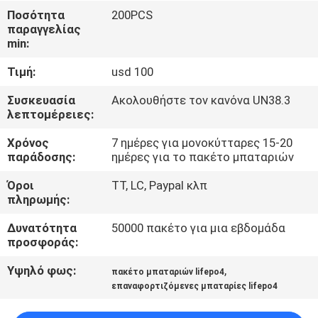
Ποσότητα
200PCS
ΠΟΙΟΤΙΚΌΣ
παραγγελίας
min:
ΈΛΕΓΧΟΣ
Τιμή:
usd 100
ΜΑΣ
Συσκευασία
Ακολουθήστε τον κανόνα UN38.3
λεπτομέρειες:
ΕΛΆΤΕ
Χρόνος
7 ημέρες για μονοκύτταρες 15-20
ΣΕ
παράδοσης:
ημέρες για το πακέτο μπαταριών
ΕΠΑΦΉ
Όροι
TT, LC, Paypal κλπ
ΜΕ
πληρωμής:
Δυνατότητα
50000 πακέτο για μια εβδομάδα
ΕΙΔΉΣΕΙΣ
προσφοράς:
Υψηλό φως:
,
πακέτο μπαταριών lifepo4
ΠΕΡΙΠΤΏΣΕΙΣ
επαναφορτιζόμενες μπαταρίες lifepo4