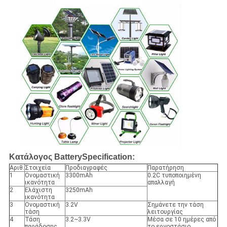
Κατάλογος BatterySpecification:
Αριθ.
Στοιχεία
Προδιαγραφές
Παρατήρηση
1
Ονομαστική
3300mAh
0.2C τυποποιημένη
ικανότητα
απαλλαγή
2
Ελάχιστη
3250mAh
ικανότητα
3
Ονομαστική
3.2V
Σημάνετε την τάση
τάση
λειτουργίας
4
Τάση
3.2~3.3V
Μέσα σε 10 ημέρες από
παράδοσης
το εργοστάσιο