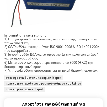
Informations επιχείρησης
1)
Επαγγελματικός λίθιο-ιονικός κατασκευαστής μπαταριών για
πάνω από 9 έτη.
2)
CE/RoHS/UL
εγκεκριμένος, ISO 9001:2008 & ISO 14001:2004
που εφαρμόζεται
3)
Ισχυρή ομάδα Ε&Α για να υποστηρίξει την καλύτερη επιλογή
για το πρόγραμμά σας
μονό κύτταρο
(+X2)
6)
Με το
περισσότερο από
3000
της
διαφορετικής ικανότητας
7)
Υπηρεσία cOem προσφοράς για τη μικρή διαταγή πελατών.
επαναφορτιζόμενες μπαταρίες lifepo4
πακέτο μπαταριών φωσφορικού σιδήρου του λιθίου
πακέτο μπαταριών lifepo4
Αποκτήστε την καλύτερη τιμή για