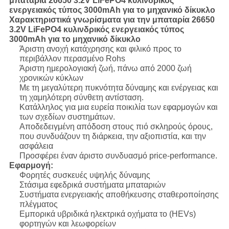
μπαταρία 26650 3.2V LiFePO4 κυλινδρικός
ενεργειακός τύπος 3000mAh για το μηχανικό δίκυκλο
Χαρακτηριστικά γνωρίσματα για την μπαταρία 26650
3.2V LiFePO4 κυλινδρικός ενεργειακός τύπος
3000mAh για το μηχανικό δίκυκλο
Άριστη ανοχή κατάχρησης και φιλικό προς το
περιβάλλον περασμένο Rohs
Άριστη ημερολογιακή ζωή, πάνω από 2000 ζωή
χρονικών κύκλων
Με τη μεγαλύτερη πυκνότητα δύναμης και ενέργειας και
τη χαμηλότερη σύνθετη αντίσταση.
Κατάλληλος για μια ευρεία ποικιλία των εφαρμογών και
των σχεδίων συστημάτων.
Αποδεδειγμένη απόδοση στους πιό σκληρούς όρους,
που συνδυάζουν τη διάρκεια, την αξιοπιστία, και την
ασφάλεια
Προσφέρει έναν άριστο συνδυασμό price-performance.
Εφαρμογή:
Φορητές συσκευές υψηλής δύναμης
Στάσιμα εφεδρικά συστήματα μπαταριών
Συστήματα ενεργειακής αποθήκευσης σταθεροποίησης
πλέγματος
Εμπορικά υβριδικά ηλεκτρικά οχήματα το (HEVs)
φορτηγών και λεωφορείων