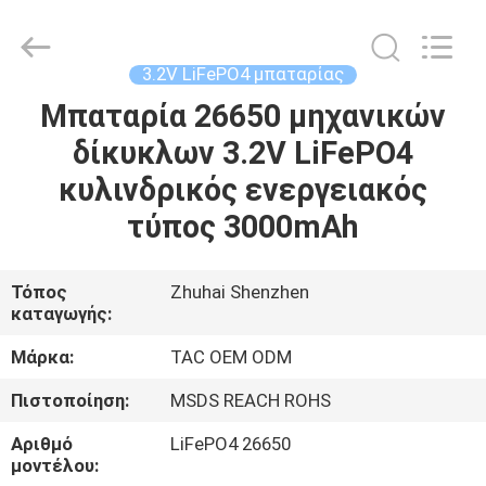
Zhou
Sunland
New
Energy
Technology
3.2V LiFePO4 μπαταρίας
Co.,
Ltd..
All
Μπαταρία 26650 μηχανικών
ΣΠΊΤΙ
Rights
Reserved.
δίκυκλων 3.2V LiFePO4
ΠΡΟΪΌΝΤΑ
κυλινδρικός ενεργειακός
τύπος 3000mAh
ΒΊΝΤΕΟ
Τόπος
Zhuhai Shenzhen
καταγωγής:
ΠΕΡΊΠΟΥ
ΕΜΕΊΣ
Μάρκα:
TAC OEM ODM
Πιστοποίηση:
MSDS REACH ROHS
ΓΎΡΟΣ
Αριθμό
LiFePO4 26650
ΕΡΓΟΣΤΑΣΊΩΝ
μοντέλου: