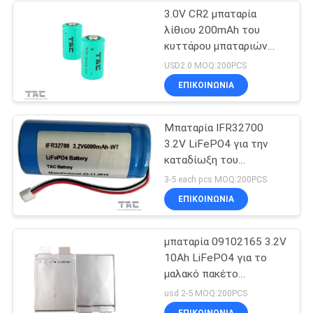
3.0V CR2 μπαταρία
λίθιου 200mAh του
κυττάρου μπαταριών
LiFePO4 για τη
USD2.0 MOQ:200PCS
μεσημβρινή μάνδρα
ΕΠΙΚΟΙΝΩΝΊΑ
Μπαταρία IFR32700
3.2V LiFePO4 για την
καταδίωξη του
εξοπλισμού και του
3-5 each pcs MOQ:200PCS
ηλιακού ηλεκτρικού
ΕΠΙΚΟΙΝΩΝΊΑ
φράκτη
μπαταρία 09102165 3.2V
10Ah LiFePO4 για το
μαλακό πακέτο
σακουλών μπαταριών
usd 2-5 MOQ:200PCS
σταθμών δαπανών
ΕΠΙΚΟΙΝΩΝΊΑ