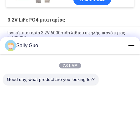
3.2V LiFePO4 μπαταρίας
Ιονική μπαταρία 3.2V 6000mAh λίθιου υψηλής ικανότητας
IFR32700
Sally Guo
Πακέτο μπαταριών IFR32140 2S1P 6.4V 15AH 3.2V LiFePO4 για
ηλεκτρικό ηλιακό περίφραξης που τροφοδοτείται
7:01 AM
μπαταρία LPF42173205 113AH 3.2V LiFePO4 για τη EV και το
Prismatic κύτταρο ESS
Good day, what product are you looking for?
Λαϊκή κατηγορία
Όλα
Φορητό Σύστημα 
Ιόντων Λιθίου 
Ενεργειακής 
Κυλινδρική 
Αποθήκευσης
Μπαταρία
3.2V LiFePO4 
Li-Mn Μπαταρίας
Μπαταρίας