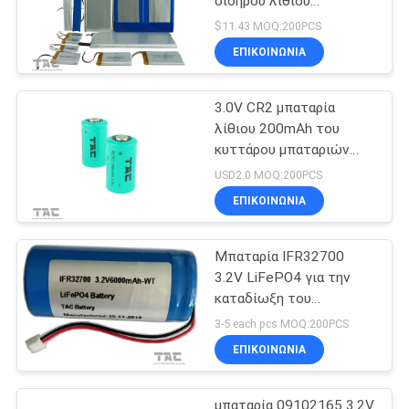
σιδήρου λίθιου
πυκνότητας
$11.43 MOQ:200PCS
11585135Fe 10Ah
ΕΠΙΚΟΙΝΩΝΊΑ
μπαταριών 3.2V LifeP04
3.0V CR2 μπαταρία
λίθιου 200mAh του
κυττάρου μπαταριών
LiFePO4 για τη
USD2.0 MOQ:200PCS
μεσημβρινή μάνδρα
ΕΠΙΚΟΙΝΩΝΊΑ
Μπαταρία IFR32700
3.2V LiFePO4 για την
καταδίωξη του
εξοπλισμού και του
3-5 each pcs MOQ:200PCS
ηλιακού ηλεκτρικού
ΕΠΙΚΟΙΝΩΝΊΑ
φράκτη
μπαταρία 09102165 3.2V