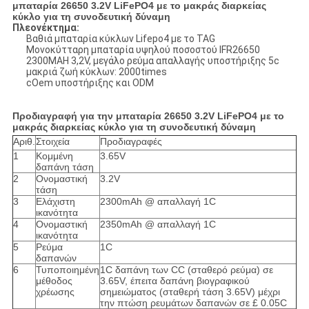
μπαταρία 26650 3.2V LiFePO4 με το μακράς διαρκείας
κύκλο για τη συνοδευτική δύναμη
Πλεονέκτημα:
Βαθιά μπαταρία κύκλων Lifepo4 με το TAG
Μονοκύτταρη μπαταρία υψηλού ποσοστού IFR26650
2300MAH 3,2V, μεγάλο ρεύμα απαλλαγής υποστήριξης 5c
μακριά ζωή κύκλων: 2000times
cOem υποστήριξης και ODM
Προδιαγραφή για την μπαταρία 26650 3.2V LiFePO4 με το
μακράς διαρκείας κύκλο για τη συνοδευτική δύναμη
Αριθ.
Στοιχεία
Προδιαγραφές
1
Κομμένη
3.65V
δαπάνη τάση
2
Ονομαστική
3.2V
τάση
3
Ελάχιστη
2300mAh @ απαλλαγή 1C
ικανότητα
4
Ονομαστική
2350mAh @ απαλλαγή 1C
ικανότητα
5
Ρεύμα
1C
δαπανών
6
Τυποποιημένη
1C δαπάνη των CC (σταθερό ρεύμα) σε
μέθοδος
3.65V, έπειτα δαπάνη βιογραφικού
χρέωσης
σημειώματος (σταθερή τάση 3.65V) μέχρι
την πτώση ρευμάτων δαπανών σε £ 0.05C