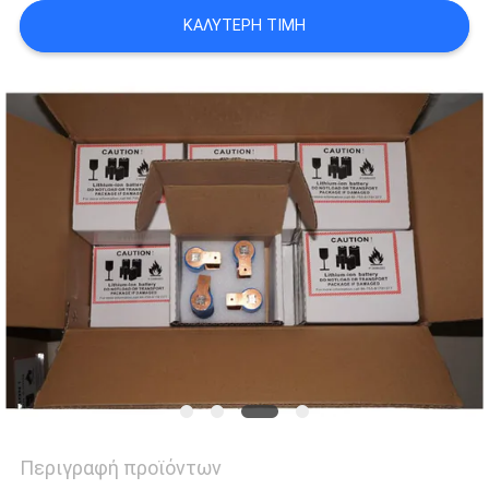
ΖΗΤΉΣΤΕ
ΚΑΛΎΤΕΡΗ ΤΙΜΉ
ΈΝΑ
ΑΠΌΣΠΑΣΜΑ
SITEMAP
PRIVACY
POLICY
Περιγραφή προϊόντων