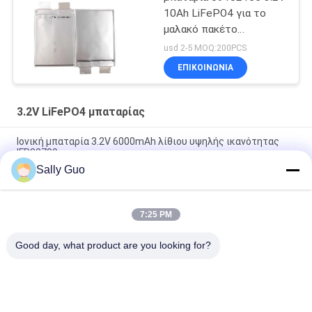
10Ah LiFePO4 για το
μαλακό πακέτο
σακουλών μπαταριών
usd 2-5 MOQ:200PCS
σταθμών δαπανών
ΕΠΙΚΟΙΝΩΝΊΑ
3.2V LiFePO4 μπαταρίας
Ιονική μπαταρία 3.2V 6000mAh λίθιου υψηλής ικανότητας
IFR32700
Sally Guo
Πακέτο μπαταριών IFR32140 2S1P 6.4V 15AH 3.2V LiFePO4 για
ηλεκτρικό ηλιακό περίφραξης που τροφοδοτείται
7:25 PM
μπαταρία LPF42173205 113AH 3.2V LiFePO4 για τη EV και το
Prismatic κύτταρο ESS
Good day, what product are you looking for?
Λαϊκή κατηγορία
Όλα