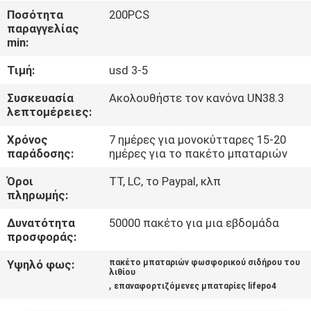
Ποσότητα
200PCS
ΠΟΙΟΤΙΚΌΣ
παραγγελίας
min:
ΈΛΕΓΧΟΣ
Τιμή:
usd 3-5
ΜΑΣ
Συσκευασία
Ακολουθήστε τον κανόνα UN38.3
λεπτομέρειες:
ΕΛΆΤΕ
Χρόνος
7 ημέρες για μονοκύτταρες 15-20
ΣΕ
παράδοσης:
ημέρες για το πακέτο μπαταριών
ΕΠΑΦΉ
Όροι
TT, LC, το Paypal, κλπ
ΜΕ
πληρωμής:
Δυνατότητα
50000 πακέτο για μια εβδομάδα
ΕΙΔΉΣΕΙΣ
προσφοράς:
Υψηλό φως:
πακέτο μπαταριών φωσφορικού σιδήρου του
λιθίου
ΠΕΡΙΠΤΏΣΕΙΣ
,
επαναφορτιζόμενες μπαταρίες lifepo4