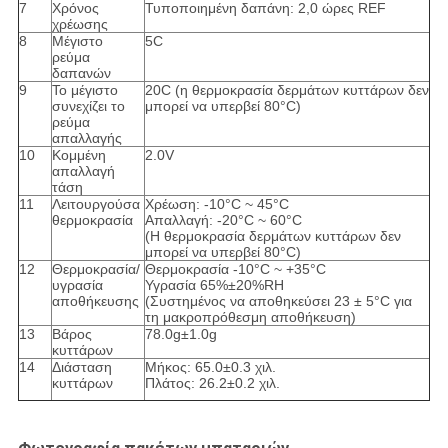
7
Χρόνος
Τυποποιημένη δαπάνη: 2,0 ώρες REF
χρέωσης
8
Μέγιστο
5C
ρεύμα
δαπανών
9
Το μέγιστο
20C (η θερμοκρασία δερμάτων κυττάρων δεν
συνεχίζει το
μπορεί να υπερβεί 80°C)
ρεύμα
απαλλαγής
10
Κομμένη
2.0V
απαλλαγή
τάση
11
Λειτουργούσα
Χρέωση: -10°C ~ 45°C
θερμοκρασία
Απαλλαγή: -20°C ~ 60°C
(Η θερμοκρασία δερμάτων κυττάρων δεν
μπορεί να υπερβεί 80°C)
12
Θερμοκρασία/
Θερμοκρασία -10°C ~ +35°C
υγρασία
Υγρασία 65%±20%RH
αποθήκευσης
(Συστημένος να αποθηκεύσει 23 ± 5°C για
τη μακροπρόθεσμη αποθήκευση)
13
Βάρος
78.0g±1.0g
κυττάρων
14
Διάσταση
Μήκος: 65.0±0.3 χιλ.
κυττάρων
Πλάτος: 26.2±0.2 χιλ.