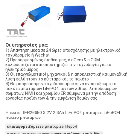
Οι υπηρεσίες μας:
1) Απάντηση μέσα σε 24 ώρες απασχόλησης με ηλεκτρονικό
ταχυδρομείο ή Wechat
2) Προσαρμοσμένος διαθέσιμος, ο cOem & ο ODM
καλωσορίζεται και υποστηρίζει την τεχνολογία για το
ηλεκτρικό μέρος
3) Οι επαγγελματικοί μηχανικοί & η αποκλειστική και μοναδική
λύση καλύπτουν το κύτταρο και το πακέτο
4) Θα μπορούσαμε να σχεδιάσουμε και να αναπτύξουμε τα
πακέτα μπαταριών LiFePO4, ιόντων λίθιου, λι-πολυμερών
σωμάτων, NiMH και χρωμίου ER σύμφωνα με την απόδοση
εργασίας προϊόντων & την εμφάνιση δομών σας.
Ετικέττα: IFR26650 3.2V 2.3Ah LiFePO4 μπαταρίες LiFePO4
πακέτο μπαταριών
επαναφορτιζόμενες μπαταρίες lifepo4
πακέτο μπαταριών φωσφορικού σιδήρου του λιθίου