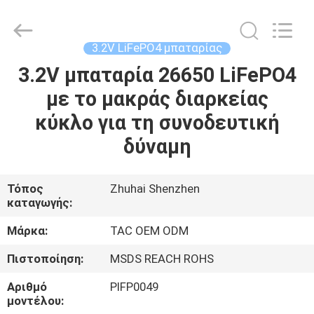
Zhou
Sunland
New
Energy
Technology
3.2V LiFePO4 μπαταρίας
Co.,
Ltd..
All
3.2V μπαταρία 26650 LiFePO4
ΣΠΊΤΙ
Rights
Reserved.
με το μακράς διαρκείας
ΠΡΟΪΌΝΤΑ
κύκλο για τη συνοδευτική
δύναμη
ΒΊΝΤΕΟ
Τόπος
Zhuhai Shenzhen
καταγωγής:
ΠΕΡΊΠΟΥ
ΕΜΕΊΣ
Μάρκα:
TAC OEM ODM
Πιστοποίηση:
MSDS REACH ROHS
ΓΎΡΟΣ
Αριθμό
PIFP0049
ΕΡΓΟΣΤΑΣΊΩΝ
μοντέλου: