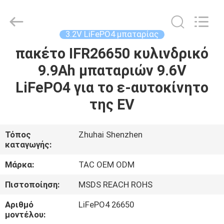
Zhou
Sunland
New
Energy
Technology
3.2V LiFePO4 μπαταρίας
Co.,
Ltd..
All
πακέτο IFR26650 κυλινδρικό
ΣΠΊΤΙ
Rights
Reserved.
9.9Ah μπαταριών 9.6V
ΠΡΟΪΌΝΤΑ
LiFePO4 για το ε-αυτοκίνητο
της EV
ΒΊΝΤΕΟ
Τόπος
Zhuhai Shenzhen
καταγωγής:
ΠΕΡΊΠΟΥ
ΕΜΕΊΣ
Μάρκα:
TAC OEM ODM
Πιστοποίηση:
MSDS REACH ROHS
ΓΎΡΟΣ
Αριθμό
LiFePO4 26650
ΕΡΓΟΣΤΑΣΊΩΝ
μοντέλου: