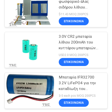
φωσφορικό άλας
σιδήρου λίθιου
πυκνότητας
$11.43 MOQ:200PCS
11585135Fe 10Ah
ΕΠΙΚΟΙΝΩΝΊΑ
μπαταριών 3.2V LifeP04
3.0V CR2 μπαταρία
λίθιου 200mAh του
κυττάρου μπαταριών
LiFePO4 για τη
USD2.0 MOQ:200PCS
μεσημβρινή μάνδρα
ΕΠΙΚΟΙΝΩΝΊΑ
Μπαταρία IFR32700
3.2V LiFePO4 για την
καταδίωξη του
εξοπλισμού και του
3-5 each pcs MOQ:200PCS
ηλιακού ηλεκτρικού
ΕΠΙΚΟΙΝΩΝΊΑ
φράκτη