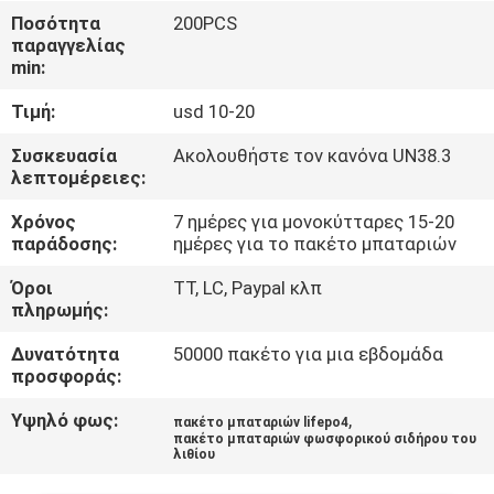
Ποσότητα
200PCS
ΠΟΙΟΤΙΚΌΣ
παραγγελίας
min:
ΈΛΕΓΧΟΣ
Τιμή:
usd 10-20
ΜΑΣ
Συσκευασία
Ακολουθήστε τον κανόνα UN38.3
λεπτομέρειες:
ΕΛΆΤΕ
Χρόνος
7 ημέρες για μονοκύτταρες 15-20
ΣΕ
παράδοσης:
ημέρες για το πακέτο μπαταριών
ΕΠΑΦΉ
Όροι
TT, LC, Paypal κλπ
ΜΕ
πληρωμής:
Δυνατότητα
50000 πακέτο για μια εβδομάδα
ΕΙΔΉΣΕΙΣ
προσφοράς:
Υψηλό φως:
,
πακέτο μπαταριών lifepo4
ΠΕΡΙΠΤΏΣΕΙΣ
πακέτο μπαταριών φωσφορικού σιδήρου του
λιθίου