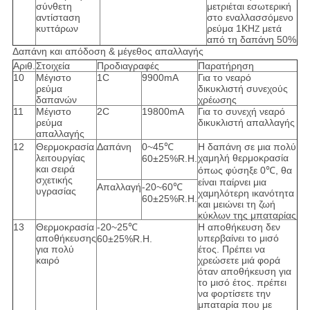
σύνθετη
μετριέται εσωτερική
αντίσταση
στο εναλλασσόμενο
κυττάρων
ρεύμα 1KH
μετά
Ζ
από τη δαπάνη 50%
Δαπάνη και απόδοση & μέγεθος απαλλαγής
Αριθ.
Στοιχεία
Προδιαγραφές
Παρατήρηση
10
Μέγιστο
1C
9900mA
Για το νεαρό
ρεύμα
δικυκλιστή συνεχούς
δαπανών
χρέωσης
11
Μέγιστο
2C
19800mA
Για το συνεχή νεαρό
ρεύμα
δικυκλιστή απαλλαγής
απαλλαγής
12
Θερμοκρασία
Δαπάνη
0~45℃
Η δαπάνη σε μια πολύ
λειτουργίας
χαμηλή θερμοκρασία
60±25%R.H.
και σειρά
όπως φύσηξε 0℃, θα
σχετικής
είναι παίρνει μια
Απαλλαγή
-20~60℃
υγρασίας
χαμηλότερη ικανότητα
60±25%R.H.
και μειώνει τη ζωή
κύκλων της μπαταρίας
13
Θερμοκρασία
-20~25℃
Η αποθήκευση δεν
αποθήκευσης
υπερβαίνει το μισό
60±25%R.H.
για πολύ
έτος. Πρέπει να
καιρό
χρεώσετε μιά φορά
όταν αποθήκευση για
το μισό έτος. πρέπει
να φορτίσετε την
μπαταρία που με