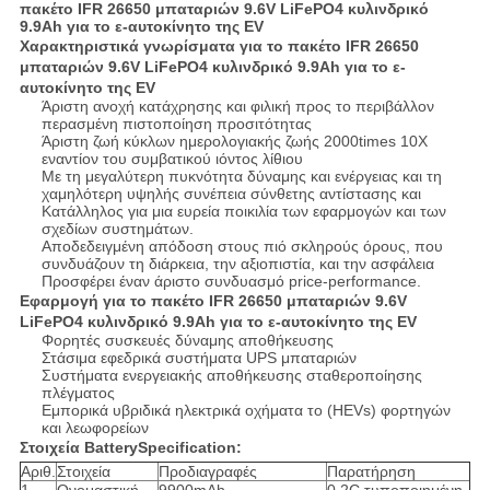
πακέτο IFR 26650 μπαταριών 9.6V LiFePO4 κυλινδρικό
9.9Ah για το ε-αυτοκίνητο της EV
Χαρακτηριστικά γνωρίσματα για το πακέτο IFR 26650
μπαταριών 9.6V LiFePO4 κυλινδρικό 9.9Ah για το ε-
αυτοκίνητο της EV
Άριστη ανοχή κατάχρησης και φιλική προς το περιβάλλον
περασμένη πιστοποίηση προσιτότητας
Άριστη ζωή κύκλων ημερολογιακής ζωής 2000times 10X
εναντίον του συμβατικού ιόντος λίθιου
Με τη μεγαλύτερη πυκνότητα δύναμης και ενέργειας και τη
χαμηλότερη υψηλής συνέπεια σύνθετης αντίστασης και
Κατάλληλος για μια ευρεία ποικιλία των εφαρμογών και των
σχεδίων συστημάτων.
Αποδεδειγμένη απόδοση στους πιό σκληρούς όρους, που
συνδυάζουν τη διάρκεια, την αξιοπιστία, και την ασφάλεια
Προσφέρει έναν άριστο συνδυασμό price-performance.
Εφαρμογή για το πακέτο IFR 26650 μπαταριών 9.6V
LiFePO4 κυλινδρικό 9.9Ah για το ε-αυτοκίνητο της EV
Φορητές συσκευές δύναμης αποθήκευσης
Στάσιμα εφεδρικά συστήματα UPS μπαταριών
Συστήματα ενεργειακής αποθήκευσης σταθεροποίησης
πλέγματος
Εμπορικά υβριδικά ηλεκτρικά οχήματα το (HEVs) φορτηγών
και λεωφορείων
Στοιχεία BatterySpecification:
Αριθ.
Στοιχεία
Προδιαγραφές
Παρατήρηση