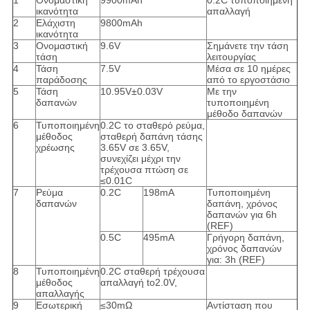
1
Ονομαστική
9900mAh
0.2C τυποποιημένη
ικανότητα
απαλλαγή
2
Ελάχιστη
9800mAh
ικανότητα
3
Ονομαστική
9.6V
Σημάνετε την τάση
τάση
λειτουργίας
4
Τάση
7.5V
Μέσα σε 10 ημέρες
παράδοσης
από το εργοστάσιο
5
Τάση
10.95V±0.03V
Με την
δαπανών
τυποποιημένη
μέθοδο δαπανών
6
Τυποποιημένη
0.2C το σταθερό ρεύμα,
μέθοδος
σταθερή δαπάνη τάσης
χρέωσης
3.65V σε 3.65V,
συνεχίζει μέχρι την
τρέχουσα πτώση σε
≤0.01C
7
Ρεύμα
0.2C
198mA
Τυποποιημένη
δαπανών
δαπάνη, χρόνος
δαπανών για 6h
(REF)
0.5C
495mA
Γρήγορη δαπάνη,
χρόνος δαπανών
για: 3h (REF)
8
Τυποποιημένη
0.2C σταθερή τρέχουσα
μέθοδος
απαλλαγή to2.0V,
απαλλαγής
9
Εσωτερική
≤30mΩ
Αντίσταση που