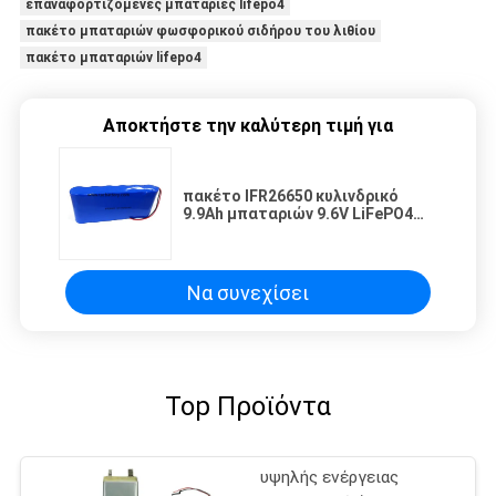
επαναφορτιζόμενες μπαταρίες lifepo4
πακέτο μπαταριών φωσφορικού σιδήρου του λιθίου
πακέτο μπαταριών lifepo4
Αποκτήστε την καλύτερη τιμή για
πακέτο IFR26650 κυλινδρικό
9.9Ah μπαταριών 9.6V LiFePO4
για το ε-αυτοκίνητο της EV
Να συνεχίσει
Top Προϊόντα
υψηλής ενέργειας