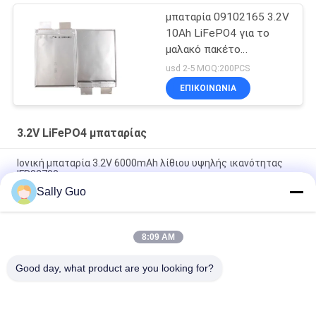
μπαταρία 09102165 3.2V
10Ah LiFePO4 για το
μαλακό πακέτο
σακουλών μπαταριών
usd 2-5 MOQ:200PCS
σταθμών δαπανών
ΕΠΙΚΟΙΝΩΝΊΑ
3.2V LiFePO4 μπαταρίας
Ιονική μπαταρία 3.2V 6000mAh λίθιου υψηλής ικανότητας
IFR32700
Sally Guo
Πακέτο μπαταριών IFR32140 2S1P 6.4V 15AH 3.2V LiFePO4 για
ηλεκτρικό ηλιακό περίφραξης που τροφοδοτείται
8:09 AM
μπαταρία LPF42173205 113AH 3.2V LiFePO4 για τη EV και το
Prismatic κύτταρο ESS
Good day, what product are you looking for?
Λαϊκή κατηγορία
Όλα